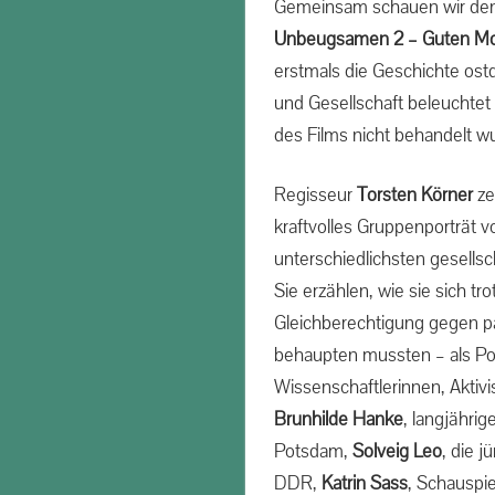
Gemeinsam schauen wir de
Unbeugsamen 2 – Guten Mor
erstmals die Geschichte ostd
und Gesellschaft beleuchtet 
des Films nicht behandelt w
Regisseur
Torsten Körner
ze
kraftvolles Gruppenporträt 
unterschiedlichsten gesells
Sie erzählen, wie sie sich tro
Gleichberechtigung gegen pa
behaupten mussten – als Poli
Wissenschaftlerinnen, Aktivi
Brunhilde Hanke
, langjähri
Potsdam,
Solveig Leo
, die 
DDR,
Katrin Sass
, Schauspie