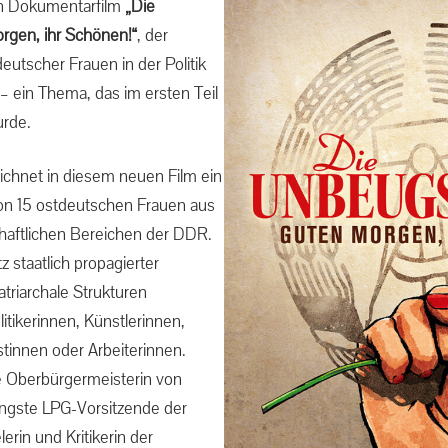
n Dokumentarfilm
„Die
gen, ihr Schönen!“
, der
eutscher Frauen in der Politik
– ein Thema, das im ersten Teil
urde.
ichnet in diesem neuen Film ein
von 15 ostdeutschen Frauen aus
chaftlichen Bereichen der DDR.
tz staatlich propagierter
triarchale Strukturen
tikerinnen, Künstlerinnen,
stinnen oder Arbeiterinnen.
ge Oberbürgermeisterin von
jüngste LPG-Vorsitzende der
lerin und Kritikerin der