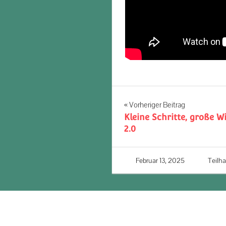
Beitragsnavigati
Vorheriger Beitrag
Kleine Schritte, große 
2.0
Februar 13, 2025
J Rich
Teilh