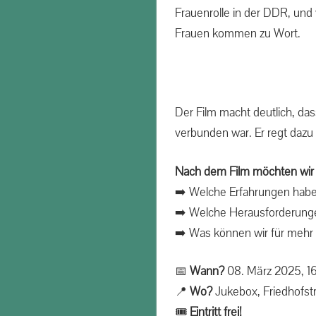
Frauenrolle in der DDR, und
Frauen kommen zu Wort.
Der Film macht deutlich, da
verbunden war. Er regt dazu
Nach dem Film möchten wir
➡️ Welche Erfahrungen hab
➡️ Welche Herausforderungen
➡️ Was können wir für mehr 
📅
Wann?
08. März 2025, 1
📍
Wo?
Jukebox, Friedhofst
🎟
Eintritt frei!