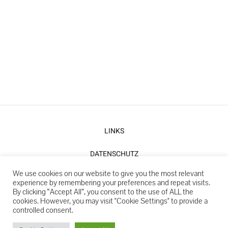
LINKS
DATENSCHUTZ
We use cookies on our website to give you the most relevant
IMPRESSUM
experience by remembering your preferences and repeat visits.
By clicking “Accept All”, you consent to the use of ALL the
cookies. However, you may visit "Cookie Settings" to provide a
controlled consent.
Copyright 2022: Partnerschaft für Demokratie Meerane, Träger:
Jugendclub "Beverly Hill's" e.V.