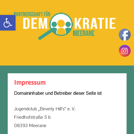
Zum
Inhalt
Werkzeugleiste öffnen
springen
Teilhaben
DemokratieLeben
|
Mitbestimmen
MENÜ
in
|
Einsetzen
Meerane
|
Impressum
Domaininhaber und Betreiber dieser Seite ist
Jugendclub „Beverly Hill’s“ e. V.
Friedhofstraße 5 b
08393 Meerane