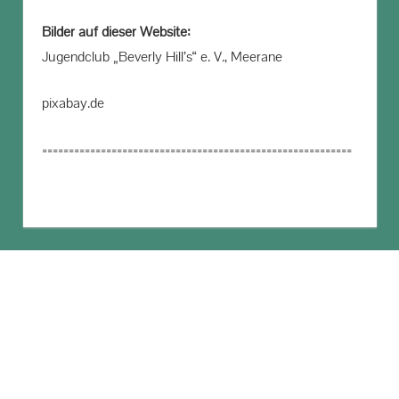
Bilder auf dieser Website:
Jugendclub „Beverly Hill’s“ e. V., Meerane
pixabay.de
==========================================================