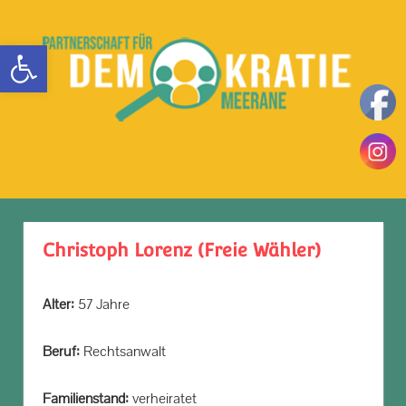
Zum
Inhalt
Werkzeugleiste öffnen
springen
Teilhaben
DemokratieLeben
|
Mitbestimmen
MENÜ
in
|
Einsetzen
Meerane
|
Christoph Lorenz (Freie Wähler)
Alter:
57 Jahre
Beruf:
Rechtsanwalt
Familienstand:
verheiratet