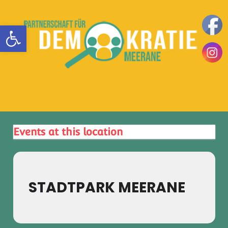
Zum
Inhalt
Werkzeugleiste öffnen
springen
Teilhaben
DemokratieLeben
|
Mitbestimmen
MENÜ
in
|
Einsetzen
Meerane
Events at this location
|
STADTPARK MEERANE