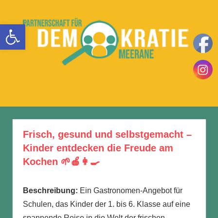
Zum
Inhalt
Werkzeugleiste öffnen
springen
Teilhaben
DemokratieLeben
|
Mitbestimmen
MENÜ
in
|
Einsetzen
Meerane
|
Frisch, gesund und selbstgemacht –
Kinder entdecken die Freude am
Kochen 🌱🍎👩‍🍳
Beschreibung:
Ein Gastronomen-Angebot für
Schulen, das Kinder der 1. bis 6. Klasse auf eine
spannende Reise in die Welt der frischen,