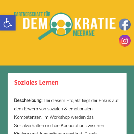
Zum
Inhalt
Werkzeugleiste öffnen
springen
Teilhaben
DemokratieLeben
|
Mitbestimmen
MENÜ
in
|
Einsetzen
Meerane
|
Soziales Lernen
Beschreibung:
Bei diesem Projekt liegt der Fokus auf
dem Erwerb von sozialen & emotionalen
Kompetenzen. Im Workshop werden das
Sozialverhalten und die Kooperation zwischen
Kindern und Jugendlichen gestärkt. Durch