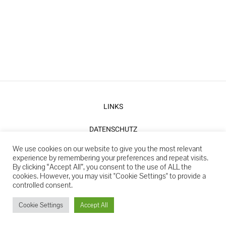
LINKS
DATENSCHUTZ
We use cookies on our website to give you the most relevant
IMPRESSUM
experience by remembering your preferences and repeat visits.
By clicking “Accept All”, you consent to the use of ALL the
cookies. However, you may visit "Cookie Settings" to provide a
controlled consent.
Copyright 2022: Partnerschaft für Demokratie Meerane, Träger:
Jugendclub "Beverly Hill's" e.V.
Cookie Settings
Accept All