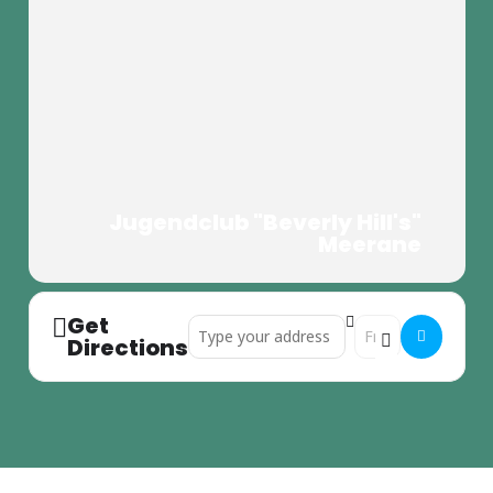
Jugendclub "Beverly Hill's"
Meerane
Get
Address - demoSlam []
Destination Addres
Directions