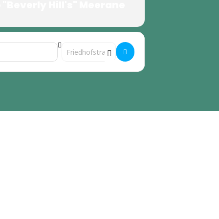
"Beverly Hill's" Meerane
Destination Address - Elterncafe []