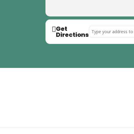
Get
Address - Elterncafe []
Directions