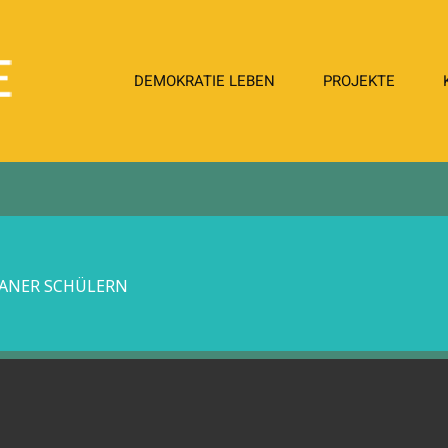
DemokratieLeben
DEMOKRATIE LEBEN
PROJEKTE
in
Meerane
RANER SCHÜLERN