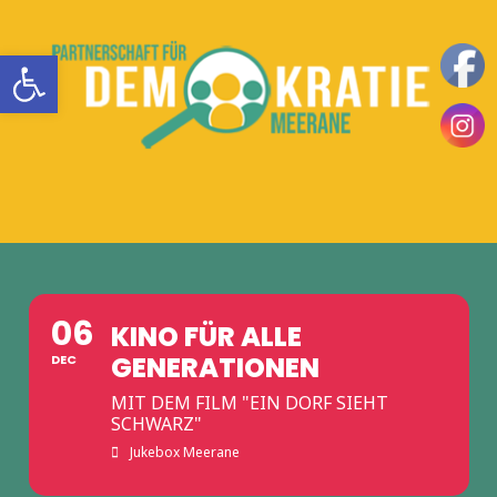
Zum
Inhalt
Werkzeugleiste öffnen
springen
Teilhaben
DemokratieLeben
|
Mitbestimmen
MENÜ
in
|
Einsetzen
Meerane
|
06
KINO FÜR ALLE
GENERATIONEN
DEC
MIT DEM FILM "EIN DORF SIEHT
SCHWARZ"
Jukebox Meerane