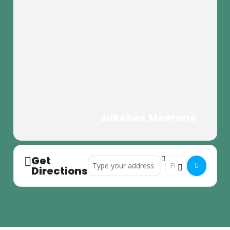
Jukebox Meerane
Get
Address - Kino für alle Generationen []
Destination Address
Directions