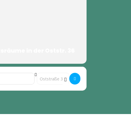
räume in der Oststr. 36
Destination Address - Ladies Lounge []