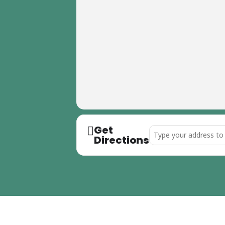
Get
Address - Ladies Loung
Directions