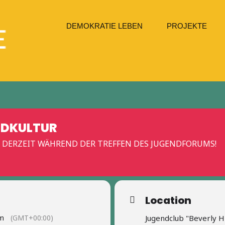
DEMOKRATIE LEBEN
PROJEKTE
NDKULTUR
FT DERZEIT WÄHREND DER TREFFEN DES JUGENDFORUMS!
Location
pm
(GMT+00:00)
Jugendclub "Beverly H