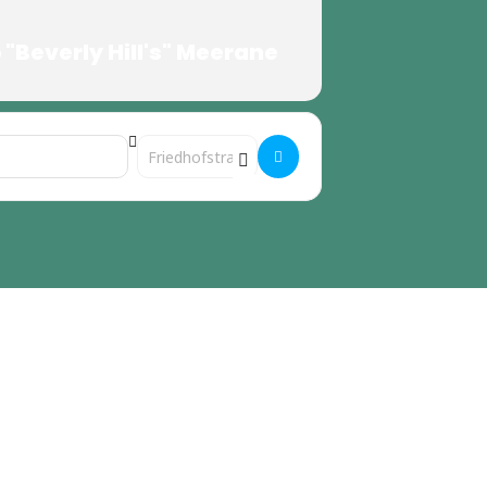
"Beverly Hill's" Meerane
Destination Address - Nacht der Jugendkultur []