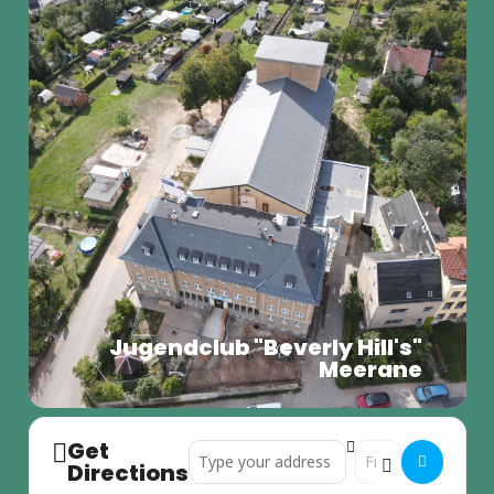
Jugendclub "Beverly Hill's"
Meerane
Get
Address - Sitzung des Bündnisses []
Destination Address
Directions