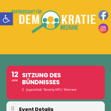
Zum
Inhalt
Werkzeugleiste öffnen
springen
Teilhaben
DemokratieLeben
|
Mitbestimmen
MENÜ
in
|
Einsetzen
Meerane
|
12
SITZUNG DES
BÜNDNISSES
JUN
Jugendclub "Beverly Hill's" Meerane
Event Details