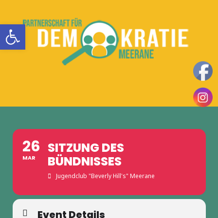
Zum
Inhalt
Werkzeugleiste öffnen
springen
Teilhaben
DemokratieLeben
|
Mitbestimmen
MENÜ
in
|
Einsetzen
Meerane
|
26
SITZUNG DES
BÜNDNISSES
MAR
Jugendclub "Beverly Hill's" Meerane
Event Details