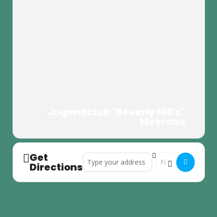
Jugendclub "Beverly Hill's"
Meerane
Get
Address - Sitzung des Jugendforum Meeran
Destination Addres
Directions