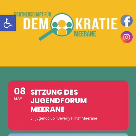
Zum
Inhalt
Werkzeugleiste öffnen
springen
Teilhaben
DemokratieLeben
|
Mitbestimmen
MENÜ
in
|
Einsetzen
Meerane
|
08
SITZUNG DES
JUGENDFORUM
MAY
MEERANE
Jugendclub "Beverly Hill's" Meerane