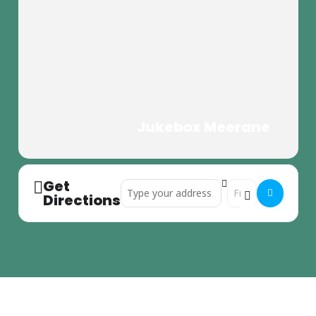
Jukebox Meerane
Get
Address - Vereinsstammtisch []
Destination Addres
Directions