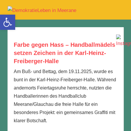
Zum
DemokratieLe
Inhalt
MENÜ
Werkzeugleiste öffnen
Teilhaben
springen
in
|
Mitbestimmen
Meerane
|
Einsetzen
Farbe gegen Hass – Handballmädels
|
setzen Zeichen in der Karl-Heinz-
Freiberger-Halle
Am Buß- und Bettag, dem 19.11.2025, wurde es
bunt in der Karl-Heinz-Freiberger-Halle. Während
andernorts Feiertagsruhe herrschte, nutzten die
Handballerinnen des Handballclub
Meerane/Glauchau die freie Halle für ein
besonderes Projekt: ein gemeinsames Graffiti mit
klarer Botschaft.